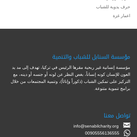
حرف يدوية للشباب
اعمار غزة
مؤسسة السنابل للشباب والتنمية
مؤسسة إنسانية غير ربحية مقرها الرئيس في تركيا، تهدف إلى مد يد
العون للإنسان كونه إنساناً، بغض النظر عن لونه أو جنسه أو دينه، مع
التركيز على تمكين الشباب (ذكوراً وإناثاً)، وتنمية المجتمعات من خلال
برامج تنموية متنوعة.
تواصل معنا
info@senabilcharity.org
00905556136555