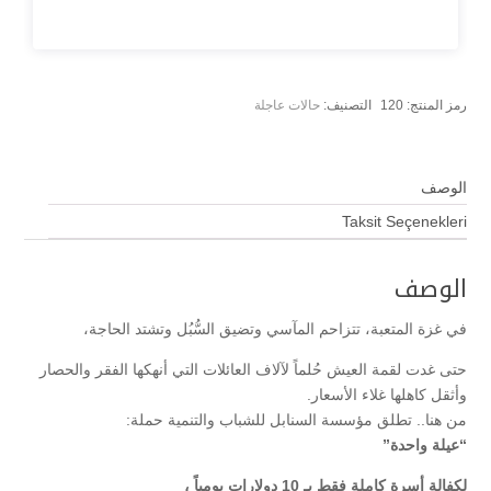
رمز المنتج:
120
التصنيف:
حالات عاجلة
الوصف
Taksit Seçenekleri
الوصف
في غزة المتعبة، تتزاحم المآسي وتضيق السُّبُل وتشتد الحاجة،
حتى غدت لقمة العيش حُلماً لآلاف العائلات التي أنهكها الفقر والحصار
وأثقل كاهلها غلاء الأسعار.
من هنا.. تطلق مؤسسة السنابل للشباب والتنمية حملة:
“عيلة واحدة”
لكفالة أسرة كاملة
فقط
بـ 10 دولارات يومياً ،