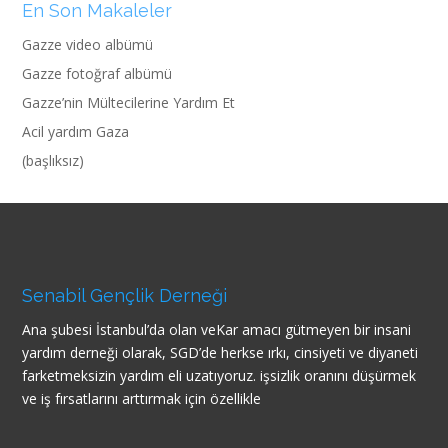
En Son Makaleler
Gazze video albümü
Gazze fotoğraf albümü
Gazze’nin Mültecilerine Yardım Et
Acil yardım Gaza
(başlıksız)
Senabil Gençlik Derneği
Ana şubesi İstanbul’da olan veKar amacı gütmeyen bir insani
yardım derneği olarak, SGD’de herkse ırkı, cinsiyeti ve diyaneti
farketmeksizin yardım eli uzatıyoruz. işsizlik oranını düşürmek
ve iş fırsatlarını arttırmak için özellikle