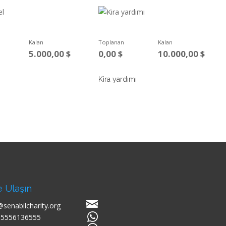
Kalan
Toplanan
Kalan
5.000,00
$
0,00
$
10.000,00
$
Kira yardımı
e Ulaşın
@senabilcharity.org
05556136555