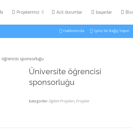
fa
Projelerimiz
Acil durumlar
başarılar
Blo
Hakkımızda
İşiniz ile Bağış Yapın
e öğrencisi sponsorluğu
Üniversite öğrencisi
sponsorluğu
Kategoriler:
Eğitim Projeleri
,
Projeler