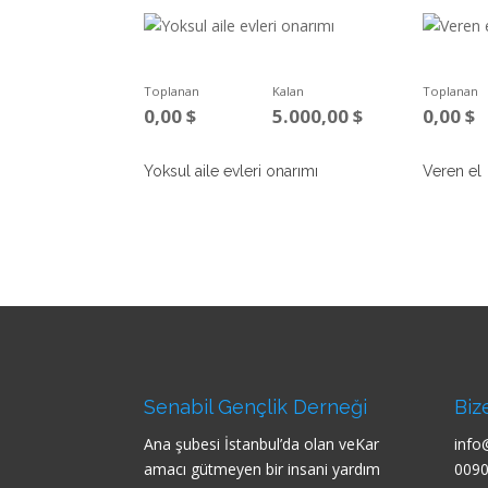
Toplanan
Kalan
Toplanan
0,00
$
5.000,00
$
0,00
$
Yoksul aile evleri onarımı
Veren el
Senabil Gençlik Derneği
Biz
Ana şubesi İstanbul’da olan veKar
info
amacı gütmeyen bir insani yardım
009