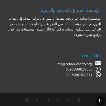
مؤسسة السنابل للشباب والتنمية
مؤسسة إنسانية غير ربحية مقرها الرئيس في تركيا، تهدف إلى مد يد
العون للإنسان كونه إنساناً، بغض النظر عن لونه أو جنسه أو دينه، مع
التركيز على تمكين الشباب (ذكوراً وإناثاً)، وتنمية المجتمعات من خلال
برامج تنموية متنوعة.
تواصل معنا
info@senabilcharity.org
00905556136555
00970597830871