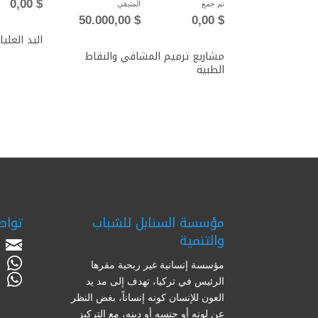
0,00
$
تم جمع
المتبقي
50.000,00
$
0,00
$
اليد العليا
مشاريع ترميم المشافي والنقاط
الطبية
مؤسسة السنابل للشباب
تواص
والتنمية
مؤسسة إنسانية غير ربحية مقرها
الرئيس في تركيا، تهدف إلى مد يد
العون للإنسان كونه إنساناً، بغض النظر
عن لونه أو جنسه أو دينه، مع التركيز