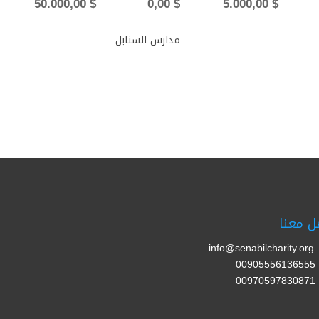
50.000,00
$
0,00
$
5.000,00
$
مدارس السنابل
ل معنا
info@senabilcharity.org
00905556136555
00970597830871